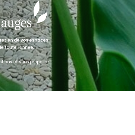
Mauges
retien de vos espaces
le toute l’année.
.
stions et vous proposez