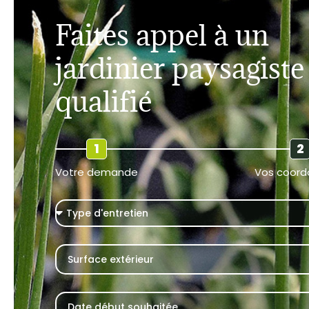
Faites appel à un
jardinier paysagiste
qualifié
1
2
Votre demande
Vos coor